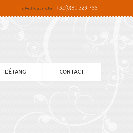
+32(0)80 329 755
info@schlossberg.be
L’ÉTANG
CONTACT