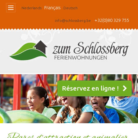
Français
Nederlands
Deutsch
+32(0)80 329 755
info@schlossberg.be
Réservez en ligne !
Parcs d’attraction et animalier