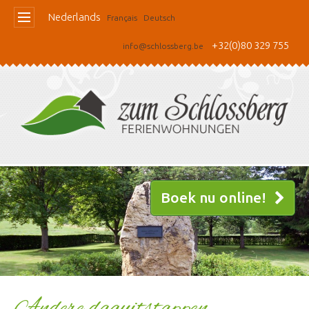
Nederlands
Français
Deutsch
+32(0)80 329 755
info@schlossberg.be
Boek nu online!
Andere daguitstappen