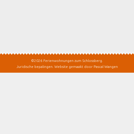
©2026 Ferienwohnungen zum Schlossberg.
Juridische bepalingen
.
Website gemaakt door Pascal Wangen