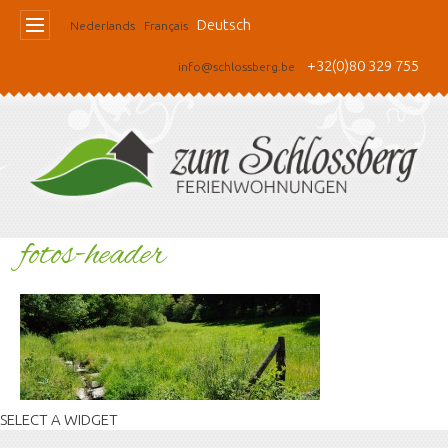
Deutsch
Nederlands
Français
+32(0)80 329 755
info@schlossberg.be
fotos-header
SELECT A WIDGET