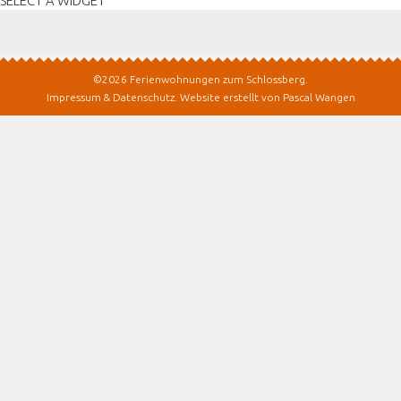
SELECT A WIDGET
©2026 Ferienwohnungen zum Schlossberg.
Impressum & Datenschutz
.
Website erstellt von Pascal Wangen