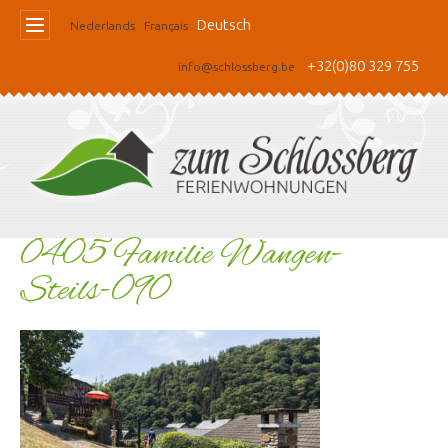
Deutsch
Nederlands
Français
+32(0)80 329 755
info@schlossberg.be
0405 Familie Wangen-
Steils-090